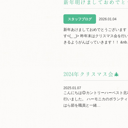
新年明けましておめでと
スタッフブログ
2026.01.04
新年あけましておめでとうございます
す<(_ _)> 昨年末はクリスマス会
きるようがんばっていきます！！ &nb
2024年クリスマス会🎄
2025.01.07
こんにちは😊カントリーハーベスト
行いました。 ハーモニカのボランテ
はら節を職員と一緒…