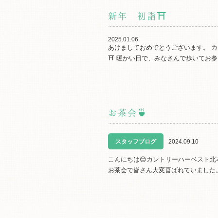
新年 初詣⛩
2025.01.06
あけましておめでとうございます。 
⛩ 暖かい日で、みなさんで歩いてお参
お茶会🍵
スタッフブログ
2024.09.10
こんにちは😊カントリーハーベスト
お茶会で皆さん大変喜ばれていました