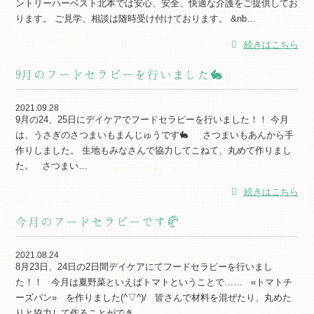
ントリーハーベスト北本では安心、安全、快適な介護をご提供してお
ります。 ご見学、相談は随時受け付けております。 &nb…
続きはこちら
9月のフードセラピーを行いました🐇
2021.09.28
9月の24、25日にデイケアでフードセラピーを行いました！！ 今月
は、うさぎのさつまいもまんじゅうです🐇 さつまいもあんから手
作りしました。 生地もみなさんで協力してこねて、丸めて作りまし
た。 さつまい…
続きはこちら
今月のフードセラピーです🥐
2021.08.24
8月23日、24日の2日間デイケアにてフードセラピーを行いまし
た！！ 今月は夏野菜といえばトマトということで…… «トマトチ
ーズパン» を作りました(^▽^)/ 皆さんで材料を混ぜたり、丸めた
りと協力して作ることができ…