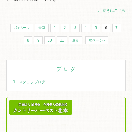
続きはこちら
‹ 前ページ
最新
1
2
3
4
5
6
7
8
9
10
11
最初
次ページ ›
ブログ
スタッフブログ