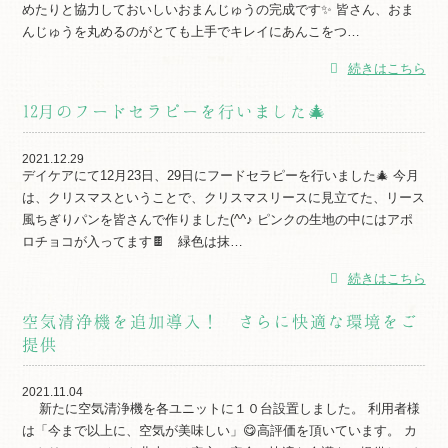
めたりと協力しておいしいおまんじゅうの完成です✨ 皆さん、おま
んじゅうを丸めるのがとても上手でキレイにあんこをつ…
続きはこちら
12月のフードセラピーを行いました🎄
2021.12.29
デイケアにて12月23日、29日にフードセラピーを行いました🎄 今月
は、クリスマスということで、クリスマスリースに見立てた、リース
風ちぎりパンを皆さんで作りました(^^♪ ピンクの生地の中にはアポ
ロチョコが入ってます🍫 緑色は抹…
続きはこちら
空気清浄機を追加導入！ さらに快適な環境をご
提供
2021.11.04
新たに空気清浄機を各ユニットに１０台設置しました。 利用者様
は「今まで以上に、空気が美味しい」😋高評価を頂いています。 カ